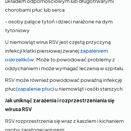
układem odpornościowym lub długotrwałymi
chorobami płuc lub serca
- osoby palące tytoń i dzieci narażone na dym
tytoniowy
U niemowląt wirus RSV jest częstą przyczyną
infekcji klatki piersiowej zwanej
zapaleniem
oskrzelików
. Może to powodować problemy z
oddychaniem i może wymagać leczenia w szpitalu.
RSV może również powodować poważną infekcję
płuc
(zapalenie płuc
) u niemowląt i osób starszych.
Jak uniknąć zarażenia i rozprzestrzeniania się
wirusa RSV
RSV rozprzestrzenia się wraz z kaszlem i kichaniem
osoby zarażonej wirusem.