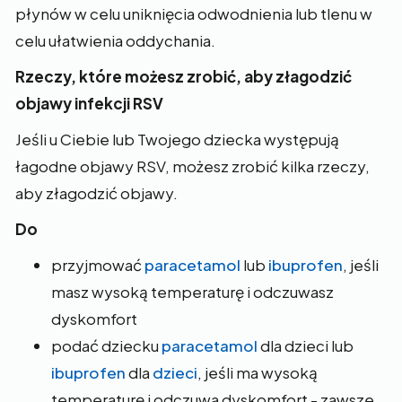
płynów w celu uniknięcia odwodnienia lub tlenu w
celu ułatwienia oddychania.
Rzeczy, które możesz zrobić, aby złagodzić
objawy infekcji RSV
Jeśli u Ciebie lub Twojego dziecka występują
łagodne objawy RSV, możesz zrobić kilka rzeczy,
aby złagodzić objawy.
Do
przyjmować
paracetamol
lub
ibuprofen
, jeśli
masz wysoką temperaturę i odczuwasz
dyskomfort
podać dziecku
paracetamol
dla dzieci lub
ibuprofen
dla
dzieci
, jeśli ma wysoką
temperaturę i odczuwa dyskomfort - zawsze